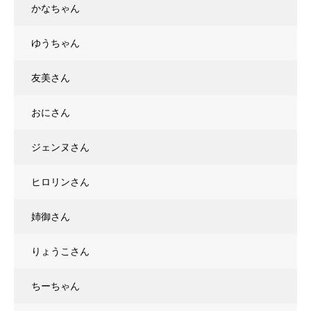
かなちゃん
ゆうちゃん
友美さん
おにさん
ジェンヌさん
ヒロリンさん
姉御さん
りょうこさん
ちーちゃん