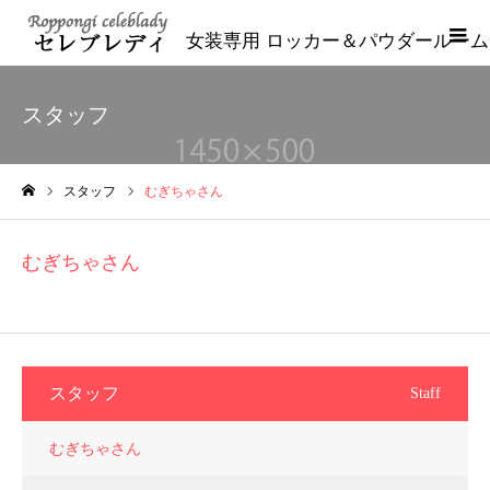
女装専用 ロッカー＆パウダールーム
スタッフ
スタッフ
むぎちゃさん
ホーム
むぎちゃさん
スタッフ
Staff
むぎちゃさん