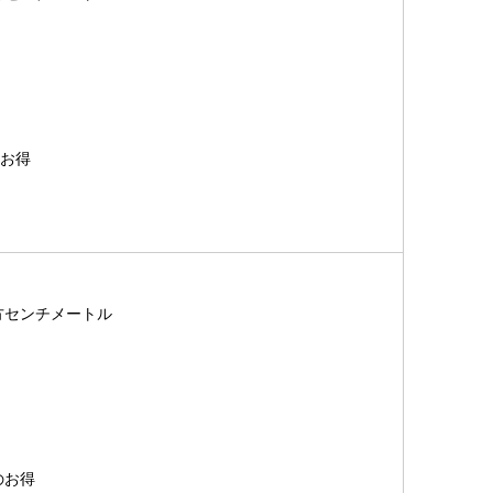
のお得
0立方センチメートル
のお得