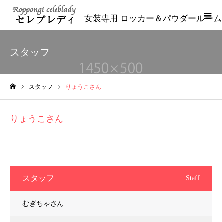
女装専用 ロッカー＆パウダールーム
スタッフ
スタッフ
りょうこさん
ホーム
りょうこさん
スタッフ
Staff
むぎちゃさん