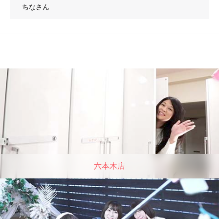
ちなさん
六本木店