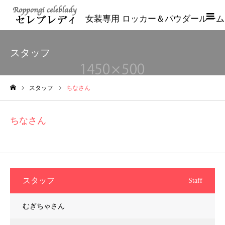
女装専用 ロッカー＆パウダールーム
スタッフ
スタッフ
ちなさん
ホーム
ちなさん
スタッフ
Staff
むぎちゃさん