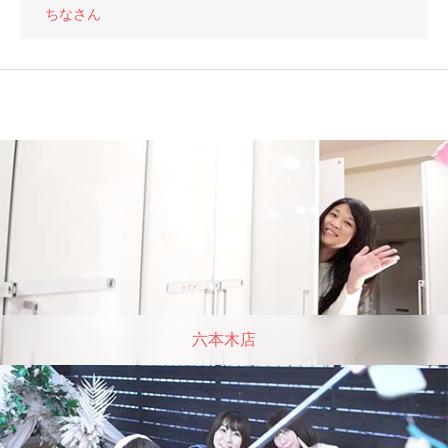
ちなさん
六本木店