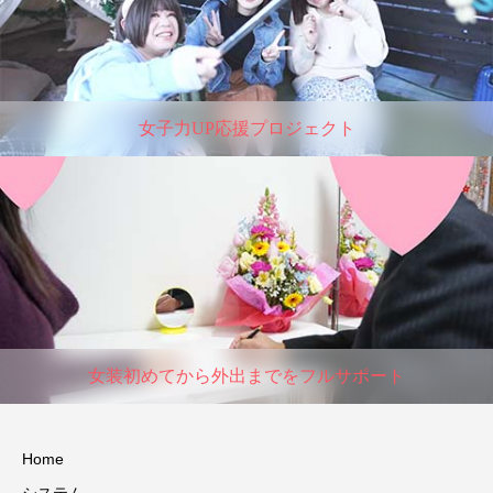
女子力UP応援プロジェクト
女装初めてから外出までをフルサポート
Home