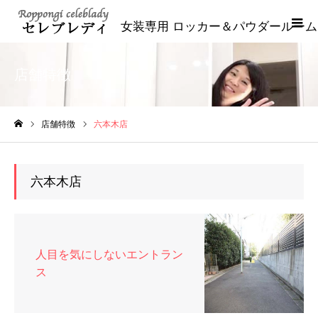
女装専用 ロッカー＆パウダールーム
店舗特徴
店舗特徴
六本木店
ホーム
六本木店
人目を気にしないエントラン
ス