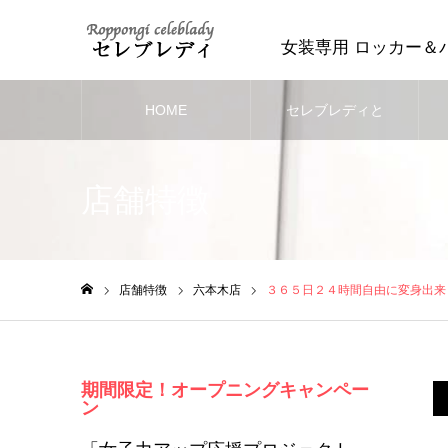
女装専用 ロッカー＆
HOME
セレブレディと
は？
店舗特徴
店舗特徴
六本木店
３６５日２４時間自由に変身出来
ホーム
期間限定！オープニングキャンペー
ン