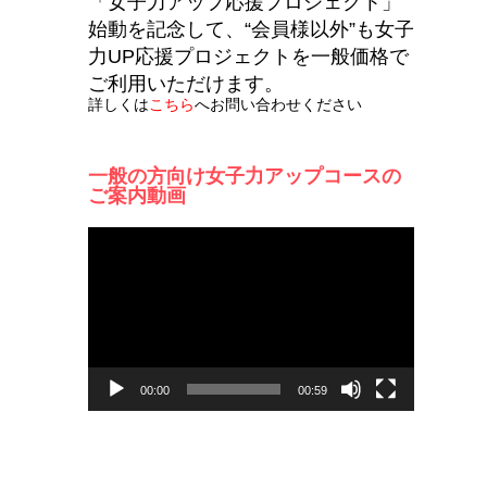
「女子力アップ応援プロジェクト」
始動を記念して、“会員様以外”も女子
力UP応援プロジェクトを一般価格で
ご利用いただけます。
詳しくは
こちら
へお問い合わせください
一般の方向け女子力アップコースの
ご案内動画
動
画
プ
レ
ー
ヤ
ー
00:00
00:59