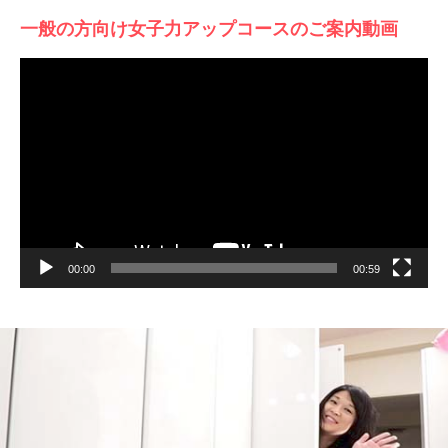
一般の方向け女子力アップコースのご案内動画
動
画
プ
レ
ー
ヤ
ー
00:00
00:59